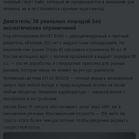
топовый спорт байк, который не превращается в наказание для
новичка, но и не становится скучным через месяц.
Двигатель: 38 реальных лошадей без
экологических ограничений
Под обтекателем FAIDET R450 — двухцилиндровый 4-тактный
двигатель объёмом 350 см³ с жидкостным охлаждением. На
европейском рынке (Евро-6) прошивка ограничена 30 л.с. В
России мотоцикл идёт с полной прошивкой и выдаёт порядка 38
л.с. — это не доработка, а стандартная практика для разных
рынков, которая никак не влияет на ресурс двигателя.
Топливная система EFI от BOSCH — точный впрыск, мгновенный
запуск при любой погоде и предсказуемый отклик на газ на
любых оборотах. Никакого карбюратора — никакой возни с
прогревом и настройками.
Объём бака 19 литров обеспечивает запас хода 400+ км в
смешанном режиме. Максимальная скорость — 156 км/ч. На
трассе этого более чем достаточно, чтобы уверенно держать
скоростной поток.