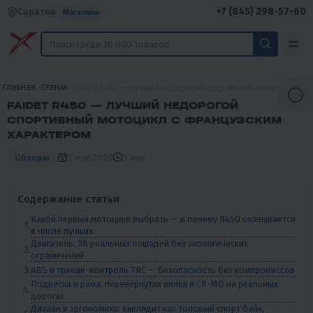
+7 (845) 298-57-60
Саратов
Магазины
Главная
Статьи
FAIDET R450 — лучший недорогой спортивный мотоцикл с ф
FAIDET R450 — ЛУЧШИЙ НЕДОРОГОЙ
СПОРТИВНЫЙ МОТОЦИКЛ С ФРАНЦУЗСКИМ
ХАРАКТЕРОМ
5 мая 2026
5 мин.
Обзоры
Содержание статьи
Какой первый мотоцикл выбрать — и почему R450 оказывается
в числе лучших
Двигатель: 38 реальных лошадей без экологических
ограничений
ABS и трэкшн-контроль TRC — безопасность без компромиссов
Подвеска и рама: перевёрнутая вилка и CR-MO на реальных
дорогах
Дизайн и эргономика: выглядит как топовый спорт байк,