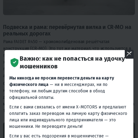
Подвеска и рама: перевёрнутая вилка и CR-MO на
реальных дорогах
Рама FAIDET R450 — хромомолибденовая решётчатая
конструкция (CR-MO). Это тот же материал, что используется в
профессиональных кроссовых и гоночных мотоциклах: лёгкая,
Важно: как не попасться на удочку
жёсткая, хорошо гасит вибрации и — что важно в долгосрочной
мошенников
перспективе — ремонтопригодна в любом сервисе. Не
алюминий с ценником на сварку, а честный металл.
Мы никогда не просим перевести деньги на карту
Спереди — перевёрнутая телескопическая вилка. В отличие от
физического лица
— ни в мессенджерах, ни по
классической, она жёстче, точнее передаёт обратную связь от
телефону, ни любым другим способом в обход
дороги и меньше «ныряет» при резком торможении. Сзади —
официальной оплаты.
моноамортизатор, стандарт для спортивных мотоциклов. Колёса
Если с вами связались от имени X-MOTORS и предлагают
17/17 — спортивный типоразмер с отличным выбором резины.
оплатить заказ переводом на личную карту физического
лица или индивидуального предпринимателя — это
мошенники. Не переводите деньги!
Если у вас есть подозрения в мошенничестве —