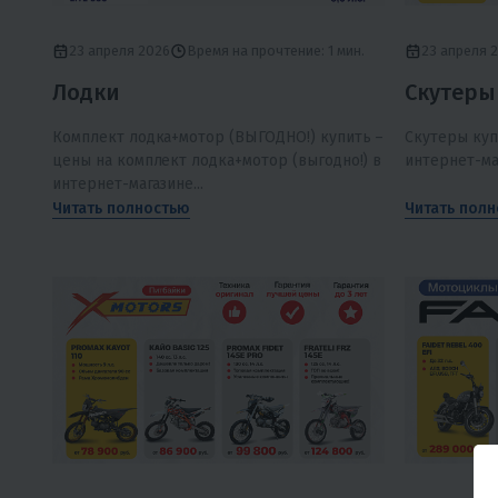
23 апреля 2026
Время на прочтение: 1 мин.
23 апреля 
Лодки
Скутеры
Комплект лодка+мотор (ВЫГОДНО!) купить –
Скутеры куп
цены на комплект лодка+мотор (выгодно!) в
интернет-м
интернет-магазине...
Читать полностью
Читать пол