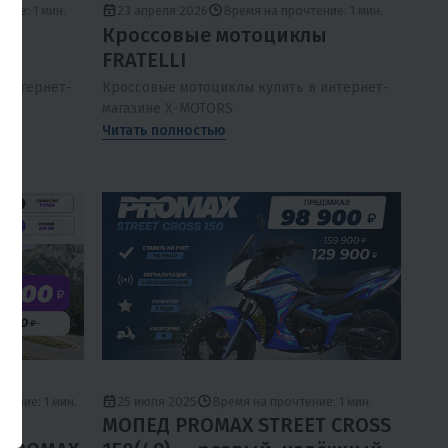
ние: 1 мин.
23 апреля 2026
Время на прочтение: 1 мин.
ы
Кроссовые мотоциклы
FRATELLI
 интернет-
Кроссовые мотоциклы купить в интернет-
магазине X-MOTORS
Читать полностью
тение: 1 мин.
25 июля 2025
Время на прочтение: 1 мин.
а!
МОПЕД PROMAX STREET CROSS