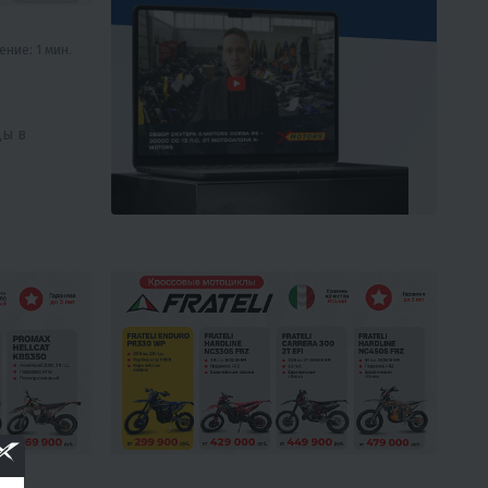
ние: 1 мин.
ды в