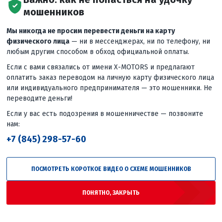
2026
Время на прочтение: 1 мин.
23 апреля 2026
Время на прочте
мошенников
Кроссовые мотоцикл
лы FAIDET
ПРОМАКС
Мы никогда не просим перевести деньги на карту
физического лица
— ни в мессенджерах, ни по телефону, ни
AIDET купить в интернет-
Кроссовые мотоциклы купить в
любым другим способом в обход официальной оплаты.
-MOTORS
магазине X-MOTORS
ностью
Читать полностью
Если с вами связались от имени X-MOTORS и предлагают
оплатить заказ переводом на личную карту физического лица
или индивидуального предпринимателя — это мошенники. Не
переводите деньги!
Если у вас есть подозрения в мошенничестве — позвоните
нам:
+7 (845) 298-57-60
ПОСМОТРЕТЬ КОРОТКОЕ ВИДЕО О СХЕМЕ МОШЕННИКОВ
ПОНЯТНО, ЗАКРЫТЬ
я 2025
Время на прочтение: 1 мин.
16 сентября 2025
Время на проч
й помощник для
Тотальная распродаж