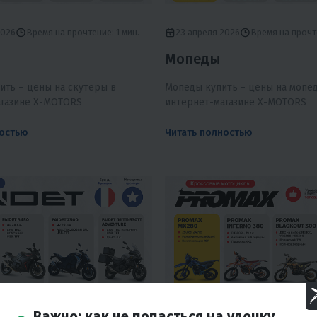
2026
Время на прочтение: 1 мин.
23 апреля 2026
Время на прочте
Мопеды
ить – цены на скутеры в
Мопеды купить – цены на мопе
агазине X-MOTORS
интернет-магазине X-MOTORS
ностью
Читать полностью
Важно: как не попасться на удочку