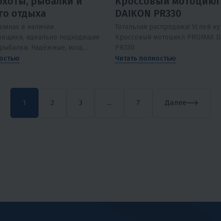
охоты, рыбалки и
Кроссовый мотоцикл
го отдыха
DAIKON PR330
азинах в наличии
Тотальная распродажа! Успей ку
овщики, идеально подходящие
Кроссовый мотоцикл PROMAX 
 рыбалки. Надёжные, мощ...
PR330
ностью
Читать полностью
1
2
3
...
7
Далее