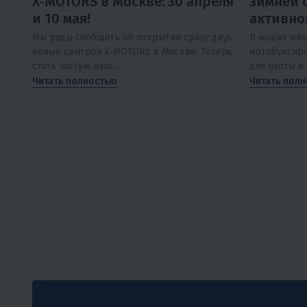
X‑MOTORS в Москве: 30 апреля
зимней 
и 10 мая!
активно
Мы рады сообщить об открытии сразу двух
В наших маг
новых центров X‑MOTORS в Москве. Теперь
мотобуксир
стать частью наш...
для охоты и
Читать полностью
Читать пол