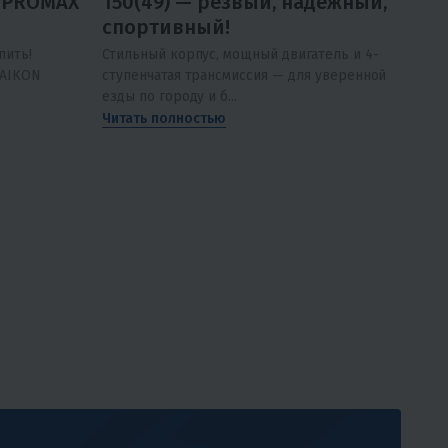
 PROMAX
150(49) — резвый, надёжный,
спортивный!
пить!
Стильный корпус, мощный двигатель и 4-
DAIKON
ступенчатая трансмиссия — для уверенной
езды по городу и б...
Читать полностью