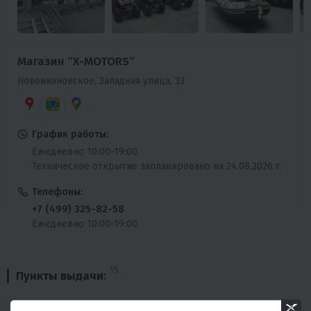
Магазин “X-MOTORS”
Новоивановское, Западная улица, 33
График работы:
Ежедневно 10:00-19:00
Техническое открытие запланировано на 24.08.2026 г.
Телефоны:
+7 (499) 325-82-58
Ежедневно 10:00-19:00
15
Пункты выдачи: