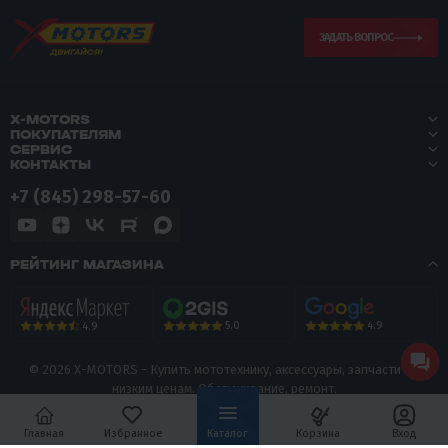
ЗАДАТЬ ВОПРОС
X-MOTORS
ПОКУПАТЕЛЯМ
СЕРВИС
КОНТАКТЫ
+7 (845) 298-57-60
РЕЙТИНГ МАГАЗИНА
5.0
4.9
4.9
© 2026 X-MOTORS - Купить мототехнику, аксессуары, запчасти по
низким ценам. Обслуживание, ремонт.
Политика конфиденциальности
Главная
Избранное
Каталог
Корзина
Вход