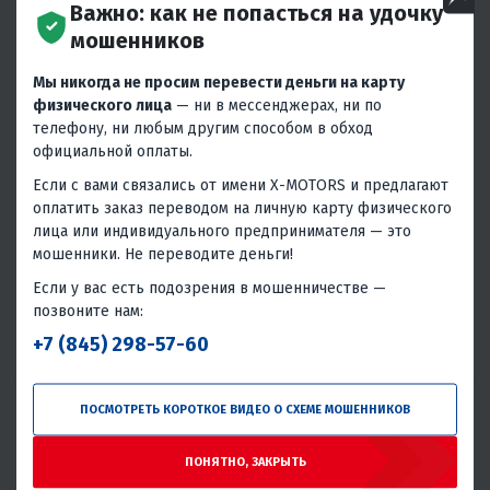
МКАД 43 км, корп. 8/
Важно: как не попасться на удочку
"Славянский Мир" (Москва-
мошенников
Основной)
Мы никогда не просим перевести деньги на карту
физического лица
— ни в мессенджерах, ни по
График работы:
телефону, ни любым другим способом в обход
официальной оплаты.
Пн: 09:00 - 23:59
Пт: 09:00 -
Вт: 09:00 - 18:00
18:00
Если с вами связались от имени X-MOTORS и предлагают
Ср: 09:00 -
Сб: 09:00 - 18:00
оплатить заказ переводом на личную карту физического
18:00
Вс: выходной
лица или индивидуального предпринимателя — это
Чт: 09:00 - 18:00
мошенники. Не переводите деньги!
Телефоны:
Если у вас есть подозрения в мошенничестве —
+7 800 234-59-60
позвоните нам:
+7 985 768-10-77
+7 (845) 298-57-60
+7 495 768-10-77
19-й км МКАД, владение 20, стр. 1
ПОСМОТРЕТЬ КОРОТКОЕ ВИДЕО О СХЕМЕ МОШЕННИКОВ
(Южные Ворота, ППГ)
ПОНЯТНО, ЗАКРЫТЬ