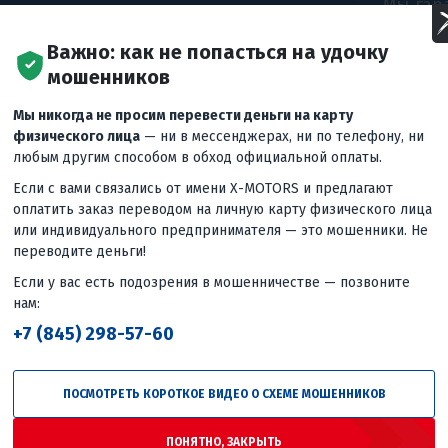
Мы гар
цены б
Е ЦЕНЫ! ВЕРНЕМ
Важно: как не попасться на удочку
рынке,
мошенников
что вы
 ДЕШЕВЛЕ! ДАЖЕ
предло
Мы никогда не просим перевести деньги на карту
удовле
физического лица
— ни в мессенджерах, ни по телефону, ни
довери
любым другим способом в обход официальной оплаты.
цель.
Если с вами связались от имени X-MOTORS и предлагают
оплатить заказ переводом на личную карту физического лица
или индивидуального предпринимателя — это мошенники. Не
переводите деньги!
Если у вас есть подозрения в мошенничестве — позвоните
нам:
+7 (845) 298-57-60
ПОСМОТРЕТЬ КОРОТКОЕ ВИДЕО О СХЕМЕ МОШЕННИКОВ
ПОНЯТНО, ЗАКРЫТЬ