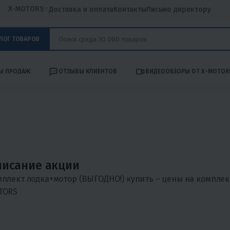
X-MOTORS
Доставка и оплата
Контакты
Письмо директору
ЛОГ ТОВАРОВ
Ы ПРОДАЖ
ОТЗЫВЫ КЛИЕНТОВ
ВИДЕООБЗОРЫ ОТ X-MOTOR
исание акции
плект лодка+мотор (ВЫГОДНО!) купить – цены на комплект
TORS