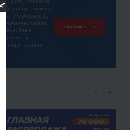
антируем, что наши
удут наилучшими на
 и хотим убедиться,
 получаете лучшее
ХОЧУ СКИДКУ
жение. Ваше
творение и
е - наша главная