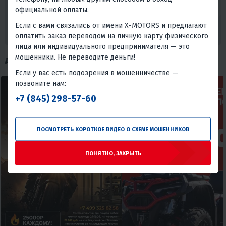
хотим убедиться, что вы получаете лучшее предложение. Ваше
официальной оплаты.
удовлетворение и доверие - наша главная цель.
Если с вами связались от имени X-MOTORS и предлагают
ХОЧУ СКИДКУ
оплатить заказ переводом на личную карту физического
лица или индивидуального предпринимателя — это
мошенники. Не переводите деньги!
ДРУГИЕ АКЦИИ
Если у вас есть подозрения в мошенничестве —
позвоните нам:
+7 (845) 298-57-60
ПОСМОТРЕТЬ КОРОТКОЕ ВИДЕО О СХЕМЕ МОШЕННИКОВ
ПОНЯТНО, ЗАКРЫТЬ