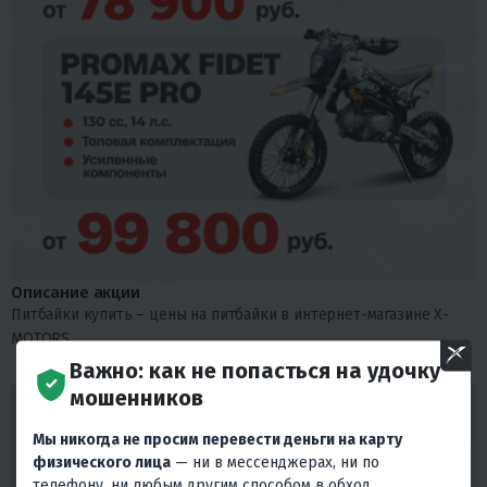
Описание акции
Питбайки купить – цены на питбайки в интернет-магазине X-
MOTORS
Важно: как не попасться на удочку
мошенников
ГАРАНТИРУЕМ ЛУЧШИЕ ЦЕНЫ! ВЕРНЕМ 110%
ЕСЛИ НАЙДЕТЕ ДЕШЕВЛЕ! ДАЖЕ ПОСЛЕ
Мы никогда не просим перевести деньги на карту
ПОКУПКИ!
физического лица
— ни в мессенджерах, ни по
Мы гарантируем, что наши цены будут наилучшими на рынке, и
телефону, ни любым другим способом в обход