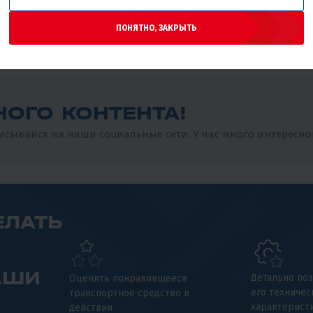
бодрый. PROMAX KAYOT 125E 14/12
ПОНЯТНО, ЗАКРЫТЬ
НОГО КОНТЕНТА
!
сывайся на наши социальные сети. У нас много интересно
ЕЛАТЬ
АШИ
Детально поз
Оценить понравившееся
его техничес
транспортное средство в
характерист
действии