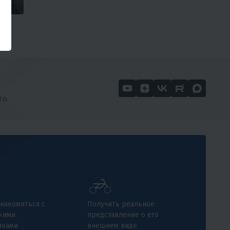
го.
накомиться с
Получить реальное
кими
представление о его
иками
внешнем виде