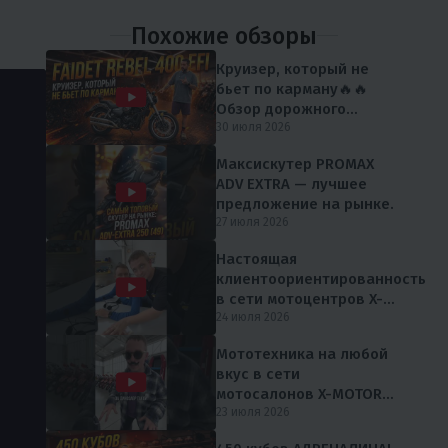
Похожие обзоры
Круизер, который не
бьет по карману🔥🔥
Обзор дорожного
мотоцикла FAIDET Rebel
30 июля 2026
400 EFI от мX-MOTORS
Максискутер PROMAX
ADV EXTRA — лучшее
предложение на рынке.
27 июля 2026
Настоящая
клиентоориентированность
в сети мотоцентров X-
MOTORS 😎
24 июля 2026
Мототехника на любой
вкус в сети
мотосалонов X-MOTORS
😎
23 июля 2026