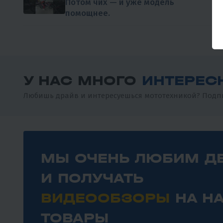
Потом чих — и уже модель
помощнее.
У НАС МНОГО
ИНТЕРЕС
Любишь драйв и интересуешься мототехникой? Подпи
МЫ ОЧЕНЬ ЛЮБИМ Д
И ПОЛУЧАТЬ
ВИДЕООБЗОРЫ
НА Н
ТОВАРЫ