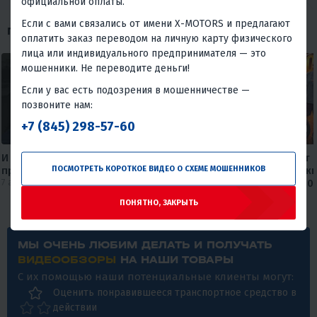
официальной оплаты.
Если с вами связались от имени X-MOTORS и предлагают
ПОХОЖИЕ ОБЗОРЫ
оплатить заказ переводом на личную карту физического
лица или индивидуального предпринимателя — это
мошенники. Не переводите деньги!
Если у вас есть подозрения в мошенничестве —
позвоните нам:
+7 (845) 298-57-60
И Wi-fi подключил, и мотоцикл
Круизер, который не бьет 
ПОСМОТРЕТЬ КОРОТКОЕ ВИДЕО О СХЕМЕ МОШЕННИКОВ
приобрел😅
карману🔥🔥 Обзор дорожн
7 августа 2026
мотоцикла FAIDET Rebel 400
от мX-MOTORS
ПОНЯТНО, ЗАКРЫТЬ
30 июля 2026
МЫ ОЧЕНЬ ЛЮБИМ ДЕЛАТЬ И ПОЛУЧАТЬ
ВИДЕООБЗОРЫ
НА НАШИ ТОВАРЫ
С их помощью наши потенциальные клиенты могут:
Оценить понравившееся транспортное средство в
действии