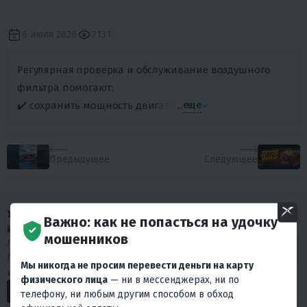
6 июля 2026
2131
Регулярная проверка и обслуживание воздушного
фильтра помогают:
✔️ сохранить мощность двигателя
...
еще
Предыдущее
Следующее
У НАС МНОГО
Важно: как не попасться на удочку
ИНТЕРЕСНОГО КОНТЕНТА
!
мошенников
Любишь драйв и интересуешься мототехникой?
Подписывайся на наши социальные сети. У нас много
Мы никогда не просим перевести деньги на карту
интересного.
физического лица
— ни в мессенджерах, ни по
телефону, ни любым другим способом в обход