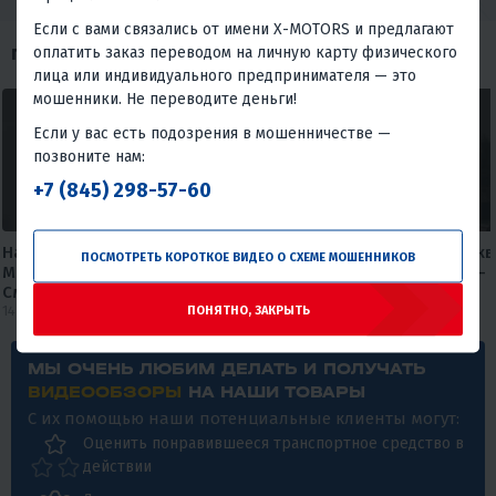
Если с вами связались от имени X-MOTORS и предлагают
оплатить заказ переводом на личную карту физического
ПОХОЖИЕ ОБЗОРЫ
лица или индивидуального предпринимателя — это
мошенники. Не переводите деньги!
Если у вас есть подозрения в мошенничестве —
позвоните нам:
+7 (845) 298-57-60
Насколько устойчива лодка
🚤 Почему одни лодки бук
ПОСМОТРЕТЬ КОРОТКОЕ ВИДЕО О СХЕМЕ МОШЕННИКОВ
MISHIMO EXTRA LITE 325?
летят по воде, а другие — 
Смотрите сами!
#xmotors
14 июля 2026
12 июля 2026
ПОНЯТНО, ЗАКРЫТЬ
МЫ ОЧЕНЬ ЛЮБИМ ДЕЛАТЬ И ПОЛУЧАТЬ
ВИДЕООБЗОРЫ
НА НАШИ ТОВАРЫ
С их помощью наши потенциальные клиенты могут:
Оценить понравившееся транспортное средство в
действии