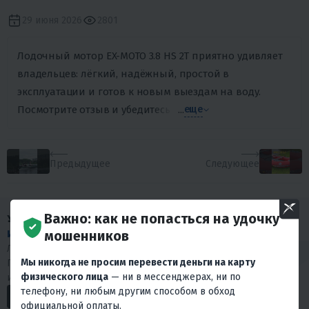
29 июня 2026
2801
Лодочный мотор EX-MOTO 3.8 HS 2T приятно удивляет
владельцев: лёгкий, надёжный, простой в
эксплуатации и готов к новым выездам на воду.
Посмотрите отзыв и убедитесь сами! 🚤
...
еще
Предыдущее
Следующее
Важно: как не попасться на удочку
У НАС МНОГО
мошенников
ИНТЕРЕСНОГО КОНТЕНТА
!
Любишь драйв и интересуешься мототехникой?
Мы никогда не просим перевести деньги на карту
Подписывайся на наши социальные сети. У нас много
физического лица
— ни в мессенджерах, ни по
интересного.
телефону, ни любым другим способом в обход
официальной оплаты.