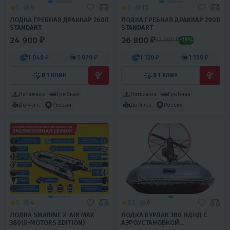
5
9
5
15
ЛОДКА ГРЕБНАЯ ДРАККАР 2600
ЛОДКА ГРЕБНАЯ ДРАККАР 2900
STANDART
STANDART
24 900 ₽
26 800 ₽
32 900 ₽
-19%
1 040 ₽
1 070 ₽
1 120 ₽
1 150 ₽
В 1 КЛИК
В 1 КЛИК
Натяжное
Гребная
Натяжное
Гребная
До 4 л.с.
Россия
До 4 л.с.
Россия
5
4
3.5
0
ЛОДКА SMARINE X-AIR MAX
ЛОДКА БУРЛАК 380 НДНД С
380(X-MOTORS EDITION)
АЭРОУСТАНОВКОЙ