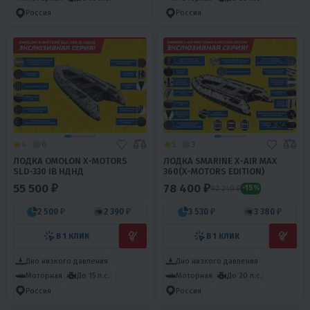
Россия
Россия
4
0
5
3
ЛОДКА OMOLON X-MOTORS
ЛОДКА SMARINE X-AIR MAX
SLD-330 IB НДНД
360(X-MOTORS EDITION)
55 500 ₽
78 400 ₽
92 240 ₽
-15%
2 500 ₽
2 390 ₽
3 530 ₽
3 380 ₽
В 1 КЛИК
В 1 КЛИК
Дно низкого давления
Дно низкого давления
Моторная
До 15 л.с.
Моторная
До 20 л.с.
Россия
Россия