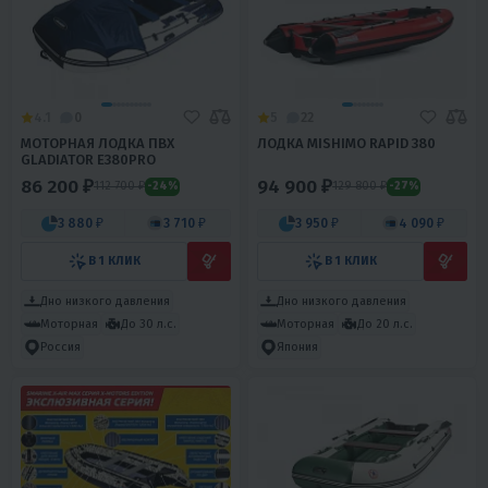
4.1
0
5
22
МОТОРНАЯ ЛОДКА ПВХ
ЛОДКА MISHIMO RAPID 380
GLADIATOR E380PRO
86 200 ₽
94 900 ₽
112 700 ₽
129 800 ₽
-24%
-27%
3 880 ₽
3 710 ₽
3 950 ₽
4 090 ₽
В 1 КЛИК
В 1 КЛИК
Дно низкого давления
Дно низкого давления
Моторная
До 30 л.с.
Моторная
До 20 л.с.
Россия
Япония