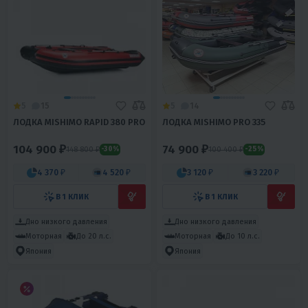
5
15
5
14
ЛОДКА MISHIMO RAPID 380 PRO
ЛОДКА MISHIMO PRO 335
104 900 ₽
74 900 ₽
148 800 ₽
100 400 ₽
-30%
-25%
4 370 ₽
4 520 ₽
3 120 ₽
3 220 ₽
В 1 КЛИК
В 1 КЛИК
Дно низкого давления
Дно низкого давления
Моторная
До 20 л.с.
Моторная
До 10 л.с.
Япония
Япония