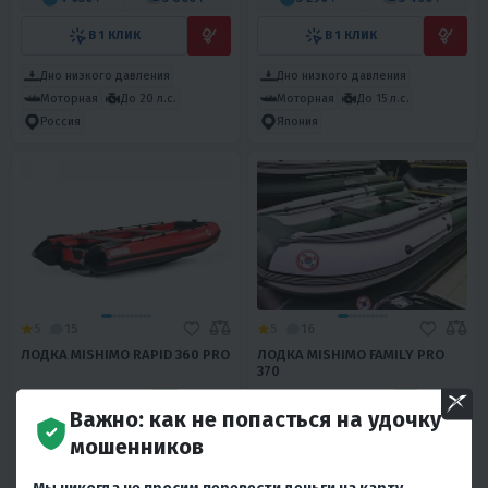
В 1 КЛИК
В 1 КЛИК
Дно низкого давления
Дно низкого давления
Моторная
До 20 л.с.
Моторная
До 15 л.с.
Россия
Япония
5
15
5
16
ЛОДКА MISHIMO RAPID 360 PRO
ЛОДКА MISHIMO FAMILY PRO
370
99 800 ₽
114 700 ₽
138 600 ₽
137 800 ₽
-28%
-17%
Важно: как не попасться на удочку
4 160 ₽
4 300 ₽
4 780 ₽
4 940 ₽
мошенников
В 1 КЛИК
В 1 КЛИК