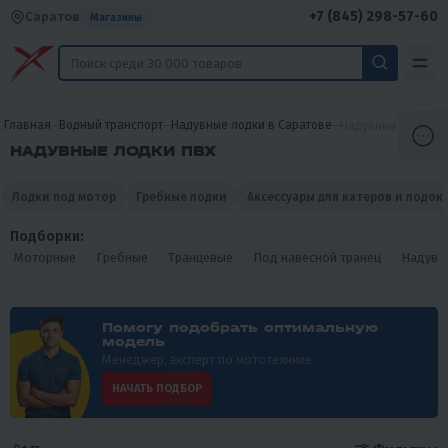
+7 (845) 298-57-60
Саратов
Магазины
Главная
Водный транспорт
Надувные лодки в Саратове
Надувные лодки П
НАДУВНЫЕ ЛОДКИ ПВХ
Лодки под мотор
Гребные лодки
Аксессуары для катеров и лодок
Подборки:
Моторные
Гребные
Транцевые
Под навесной транец
Надувн
Помогу подобрать оптимальную
модель
Менеджер, эксперт по мототехнике
НАЧАТЬ ПОДБОР