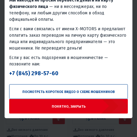
Мы никогда не просим перевести деньги на карту
физического лица
— ни в мессенджерах, ни по
Дно низкого давления
Дно низкого давления
телефону, ни любым другим способом в обход
Моторная
До 15 л.с.
Моторная
До 20 л.с.
официальной оплаты.
Япония
Япония
Если с вами связались от имени X-MOTORS и предлагают
оплатить заказ переводом на личную карту физического
лица или индивидуального предпринимателя — это
мошенники. Не переводите деньги!
Если у вас есть подозрения в мошенничестве —
позвоните нам:
+7 (845) 298-57-60
4.4
0
5
0
НАДУВНАЯ ЛОДКА РИВЬЕРА
ЛОДКА НАДУВНАЯ REEF TRITON
КОМПАКТ 3200 НДНД
400 S-MAX С
ПОСМОТРЕТЬ КОРОТКОЕ ВИДЕО О СХЕМЕ МОШЕННИКОВ
ИНТЕГРИРОВАННЫМ
58 550 ₽
96 900 ₽
80 290 ₽
-27%
ФАЛЬШБОРТОМ
ПОНЯТНО, ЗАКРЫТЬ
2 630 ₽
2 520 ₽
4 360 ₽
4 170 ₽
В 1 КЛИК
В 1 КЛИК
Дно низкого давления
Дно низкого давления
Моторная
До 10 л.с.
Моторная
До 30 л.с.