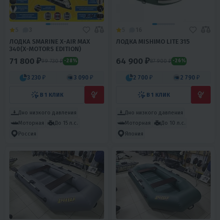
5
3
5
16
ЛОДКА SMARINE X-AIR MAX
ЛОДКА MISHIMO LITE 315
340(X-MOTORS EDITION)
71 800 ₽
64 900 ₽
99 730 ₽
87 900 ₽
-28%
-26%
3 230 ₽
3 090 ₽
2 700 ₽
2 790 ₽
В 1 КЛИК
В 1 КЛИК
Дно низкого давления
Дно низкого давления
Моторная
До 15 л.с.
Моторная
До 10 л.с.
Россия
Япония