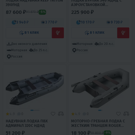
ЛОДКА НАДУВНАЯ REEF TRITON
ЛОДКА БУРЛАК 340 НДНД С
390FНД
АЭРОУСТАНОВКОЙ
ПОВОРОТНОЙ 20 Л.С.
87 600 ₽
225 900 ₽
91 870 ₽
-5%
3 940 ₽
3 770 ₽
10 170 ₽
9 730 ₽
В 1 КЛИК
В 1 КЛИК
Дно низкого давления
Моторная
До 20 л.с.
Моторная
До 25 л.с.
Россия
Россия
4.9
0
4.9
0
НАДУВНАЯ ЛОДКА ПВХ
МОТОРНО-ГРЕБНАЯ ЛОДКА С
АДМИРАЛ 320С НДНД
ЖЕСТКИМ ТРАНЦЕМ ROGER
STANDART SL 2400
51 200 ₽
18 100 ₽
19 800 ₽
-9%