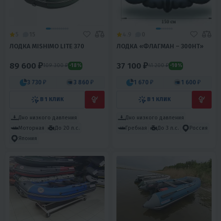
5
15
4.9
0
ЛОДКА MISHIMO LITE 370
ЛОДКА «ФЛАГМАН – 300НT»
89 600 ₽
37 100 ₽
109 300 ₽
41 200 ₽
-18%
-10%
3 730 ₽
3 860 ₽
1 670 ₽
1 600 ₽
В 1 КЛИК
В 1 КЛИК
Дно низкого давления
Дно низкого давления
Моторная
До 20 л.с.
Гребная
До 3 л.с.
Россия
Япония