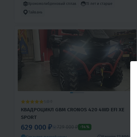
Хромомолибденовый сплав
15 лет и старше
Тайвань
5
0
КВАДРОЦИКЛ GBM CRONOS 420 4WD EFI XE
SPORT
629 000 ₽
729 000 ₽
-14%
Вернём
72 900 ₽
Гарантия лучшей цены