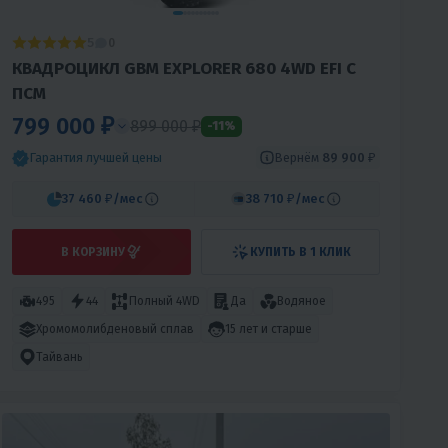
5
0
КВАДРОЦИКЛ GBM EXPLORER 680 4WD EFI С
ПСМ
799 000 ₽
899 000 ₽
-11%
Вернём
89 900 ₽
Гарантия лучшей цены
37 460 ₽
/мес
38 710 ₽
/мес
В КОРЗИНУ
КУПИТЬ В 1 КЛИК
495
44
Полный 4WD
Да
Водяное
Хромомолибденовый сплав
15 лет и старше
Тайвань