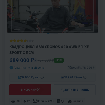
5
0
КВАДРОЦИКЛ GBM CRONOS 420 4WD EFI XE
SPORT С ПСМ
689 000 ₽
789 000 ₽
-13%
Вернём
78 900 ₽
Гарантия лучшей цены
32 880 ₽
/мес
33 970 ₽
/мес
В КОРЗИНУ
КУПИТЬ В 1 КЛИК
300
42
Полный 4WD
Да
Водяное