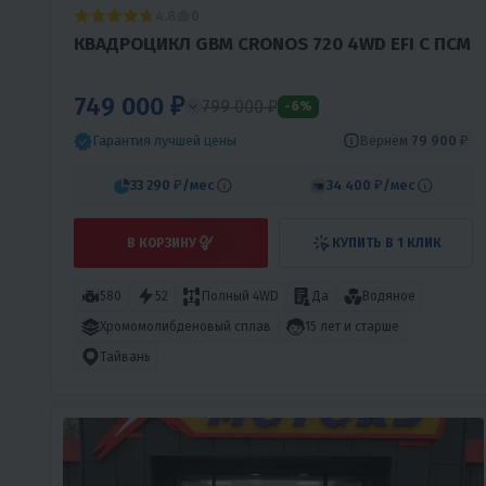
4.8
0
КВАДРОЦИКЛ GBM CRONOS 720 4WD EFI С ПСМ
749 000 ₽
799 000 ₽
-6%
Вернём
79 900 ₽
Гарантия лучшей цены
33 290 ₽
/мес
34 400 ₽
/мес
В КОРЗИНУ
КУПИТЬ В 1 КЛИК
580
52
Полный 4WD
Да
Водяное
Хромомолибденовый сплав
15 лет и старше
Тайвань