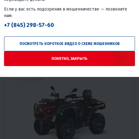
Если у вас есть подозрения в мошенничестве — позвоните
27 040 ₽
/мес
27 940 ₽
/мес
нам:
+7 (845) 298-57-60
В КОРЗИНУ
КУПИТЬ В 1 КЛИК
ПОСМОТРЕТЬ КОРОТКОЕ ВИДЕО О СХЕМЕ МОШЕННИКОВ
300
42
Полный 4WD
Нет
Водяное
Хромомолибденовый сплав
15 лет и старше
ПОНЯТНО, ЗАКРЫТЬ
Тайвань