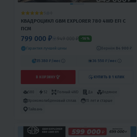
5
0
КВАДРОЦИКЛ GBM EXPLORER 780 4WD EFI С
ПСМ
799 000 ₽
949 000 ₽
-16%
Вернём
84 900 ₽
Гарантия лучшей цены
35 380 ₽
/мес
36 550 ₽
/мес
В КОРЗИНУ
КУПИТЬ В 1 КЛИК
580
52
Полный 4WD
Да
Водяное
Хромомолибденовый сплав
15 лет и старше
Тайвань