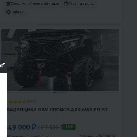
Хромомолибденовый сплав
15 лет и старше
Тайвань
5
0
КВАДРОЦИКЛ GBM CRONOS 400 4WD EFI ST
449 000 ₽
549 000 ₽
-18%
Вернём
54 900 ₽
Гарантия лучшей цены