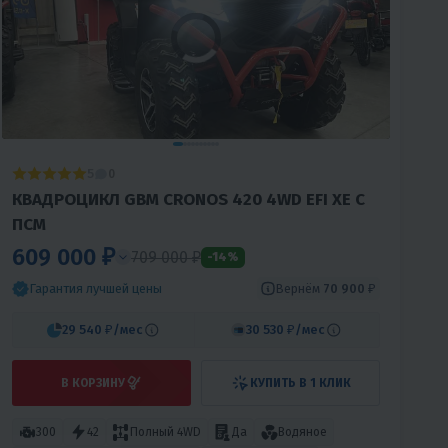
Video
Player
is
loading.
5
0
КВАДРОЦИКЛ GBM CRONOS 420 4WD EFI XE С
ПСМ
609 000 ₽
709 000 ₽
-14%
Вернём
70 900 ₽
Гарантия лучшей цены
29 540 ₽
/мес
30 530 ₽
/мес
В КОРЗИНУ
КУПИТЬ В 1 КЛИК
300
42
Полный 4WD
Да
Водяное