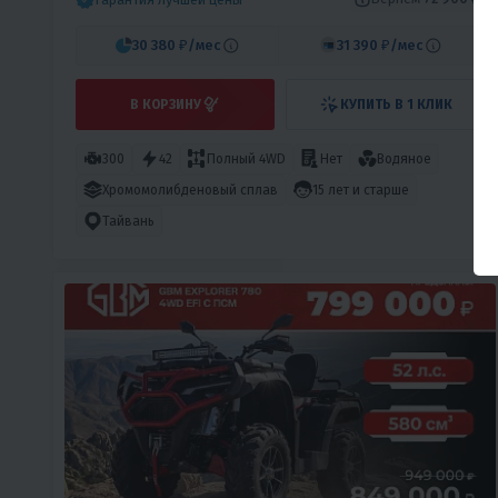
30 380 ₽
/мес
31 390 ₽
/мес
В КОРЗИНУ
КУПИТЬ В 1 КЛИК
300
42
Полный 4WD
Нет
Водяное
Хромомолибденовый сплав
15 лет и старше
Тайвань