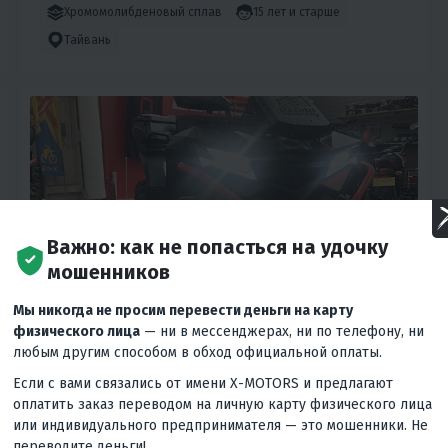
Хромомолибденовый сплав
15 лет и старше
Тайвань
Важно: как не попасться на удочку
мошенников
Мы никогда не просим перевести деньги на карту
физического лица
— ни в мессенджерах, ни по телефону, ни
5
0
любым другим способом в обход официальной оплаты.
КВАДРОЦИКЛ GBM CRONOS 420 4WD EFI XE
Если с вами связались от имени X-MOTORS и предлагают
оплатить заказ переводом на личную карту физического лица
549 000 ₽
649 000 ₽
-15%
или индивидуального предпринимателя — это мошенники. Не
переводите деньги!
Вернём
64 900 ₽
Гарантия лучшей цены