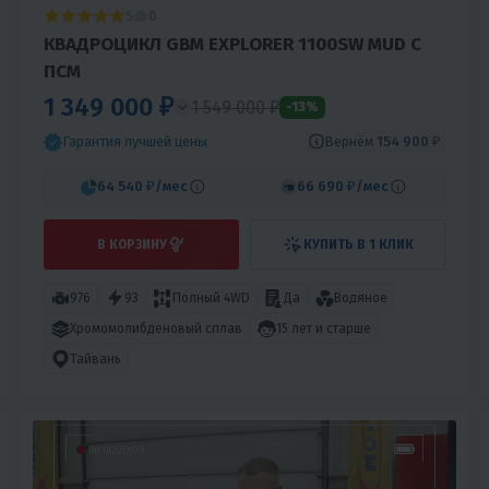
5
0
КВАДРОЦИКЛ GBM EXPLORER 1100SW MUD С
ПСМ
1 349 000 ₽
1 549 000 ₽
-13%
Вернём
154 900 ₽
Гарантия лучшей цены
64 540 ₽
/мес
66 690 ₽
/мес
В КОРЗИНУ
КУПИТЬ В 1 КЛИК
976
93
Полный 4WD
Да
Водяное
Хромомолибденовый сплав
15 лет и старше
Тайвань