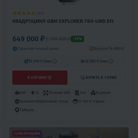
5
0
КВАДРОЦИКЛ GBM EXPLORER 780 4WD EFI
649 000 ₽
799 000 ₽
-19%
Вернём
74 900 ₽
Гарантия лучшей цены
31 210 ₽
/мес
32 250 ₽
/мес
В КОРЗИНУ
КУПИТЬ В 1 КЛИК
580
52
Полный 4WD
Нет
Водяное
Хромомолибденовый сплав
15 лет и старше
Тайвань
РАСПРОДАЖА