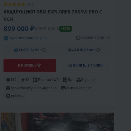
5
0
КВАДРОЦИКЛ GBM EXPLORER 780SW PRO С
ПСМ
899 000 ₽
999 000 ₽
-10%
Вернём
99 900 ₽
Гарантия лучшей цены
41 630 ₽
/мес
43 010 ₽
/мес
В КОРЗИНУ
КУПИТЬ В 1 КЛИК
580
52
Полный 4WD
Да
Водяное
Хромомолибденовый сплав
15 лет и старше
Тайвань