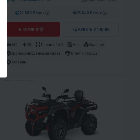
22 880 ₽
/мес
23 640 ₽
/мес
В КОРЗИНУ
КУПИТЬ В 1 КЛИК
400
28
Полный 4WD
Нет
Водяное
Хромомолибденовый сплав
15 лет и старше
Тайвань