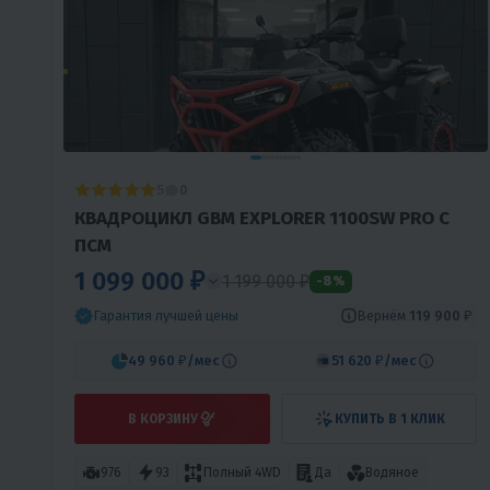
5
0
КВАДРОЦИКЛ GBM EXPLORER 1100SW PRO С
ПСМ
1 099 000 ₽
1 199 000 ₽
-8%
Вернём
119 900 ₽
Гарантия лучшей цены
49 960 ₽
/мес
51 620 ₽
/мес
В КОРЗИНУ
КУПИТЬ В 1 КЛИК
976
93
Полный 4WD
Да
Водяное