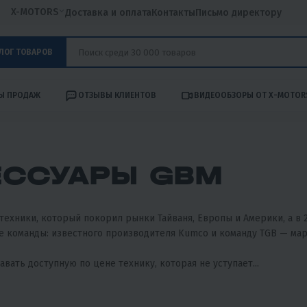
X-MOTORS
Доставка и оплата
Контакты
Письмо директору
ЛОГ ТОВАРОВ
Ы ПРОДАЖ
ОТЗЫВЫ КЛИЕНТОВ
ВИДЕООБЗОРЫ ОТ X-MOTOR
ЕССУАРЫ GBM
ехники, который покорил рынки Тайваня, Европы и Америки, а в 
 команды: известного производителя Kumco и команду TGB — мар
вать доступную по цене технику, которая не уступает...