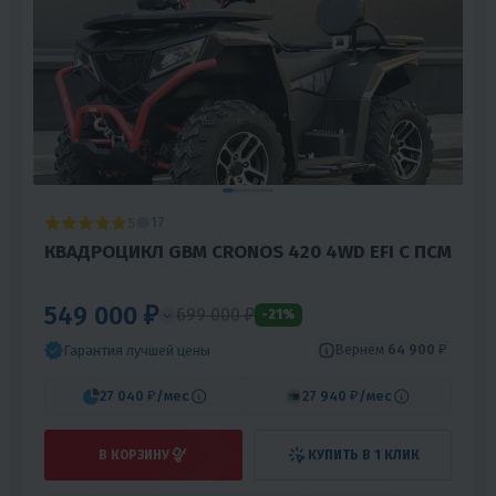
5
17
КВАДРОЦИКЛ GBM CRONOS 420 4WD EFI С ПСМ
549 000 ₽
699 000 ₽
-21%
Вернём
64 900 ₽
Гарантия лучшей цены
27 040 ₽
/мес
27 940 ₽
/мес
В КОРЗИНУ
КУПИТЬ В 1 КЛИК