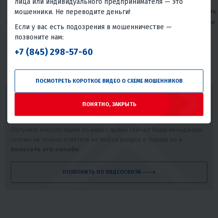
лица или индивидуального предпринимателя — это
150
16
Механика
300
29
150
11
мошенники. Не переводите деньги!
4T
Нет
Механика
4T
Полуавтомат
4T
Нет
Воздушное
Нет
Воздушно
Воздушное
Тайвань
Если у вас есть подозрения в мошенничестве —
Тайвань
Тайвань
позвоните нам:
+7 (845) 298-57-60
ПОСМОТРЕТЬ КОРОТКОЕ ВИДЕО О СХЕМЕ МОШЕННИКОВ
ПОНЯТНО, ЗАКРЫТЬ
БЕСПЛАТНАЯ
ВИДЕОКОНСУЛЬТАЦИЯ
Получите подробную видеоконсультацию от наших специалистов.
Получите консультацию по видео прямо сейчас! Наши менеджеры
готовы не только ответить на любой вопрос о товаре но и
показать его онлайн
.
ПОЗВОНИТЬ ПО ВИДЕОСВЯЗИ