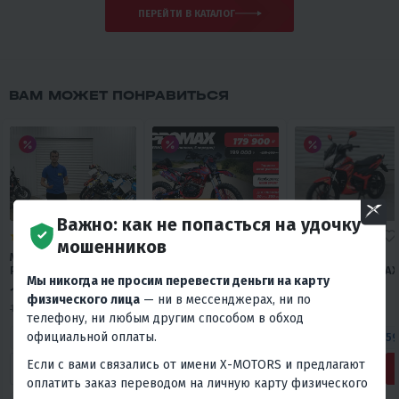
ПЕРЕЙТИ В КАТАЛОГ
ВАМ МОЖЕТ ПОНРАВИТЬСЯ
ХИТ ПРОДАЖ
Важно: как не попасться на удочку
5
28
5
20
5
34
мошенников
МОТОЦИКЛ (ПИТБАЙК)
КРОССОВЫЙ
МОПЕД PROMAX
PROMAX FIDET
МОТОЦИКЛ PROMAX
STREET CROSS MAX
Мы никогда не просим перевести деньги на карту
(ФАЙДЕТ) 190E 17/14
INFERNO 380 (4 VALVES,
(49)
114 900 ₽
179 900 ₽
119 800 ₽
5 GEARS)
физического лица
— ни в мессенджерах, ни по
144 800 ₽
239 000 ₽
169 800 ₽
-21%
-25%
-29%
телефону, ни любым другим способом в обход
официальной оплаты.
4 790 ₽
4 950 ₽
8 290 ₽
8 570 ₽
5 410 ₽
5 59
Если с вами связались от имени X-MOTORS и предлагают
В 1 КЛИК
В 1 КЛИК
В 1 КЛИК
оплатить заказ переводом на личную карту физического