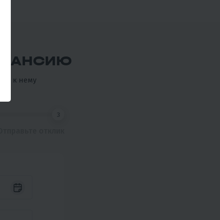
ВАКАНСИЮ
есь к нему
3
Отправьте отклик