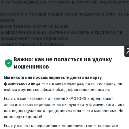
 (СММ-менеджер, контент-мейкер, фотограф, видеоредакто
зможностей и методов продвижения продуктов и услуг на р
отдела
ению товаров и услуг на рынке
ь оформление акций компании на сайте, в группах и т.д.
я продвижения новых продуктов
вижения товаров с блогерами.
Важно: как не попасться на удочку
мошенников
Мы никогда не просим перевести деньги на карту
физического лица
— ни в мессенджерах, ни по телефону, ни
тать в команде
любым другим способом в обход официальной оплаты.
струментами
Если с вами связались от имени X-MOTORS и предлагают
льное или экономическое)
оплатить заказ переводом на личную карту физического лица
или индивидуального предпринимателя — это мошенники. Не
зможности удаленной работы.
переводите деньги!
Ямская 91А
Если у вас есть подозрения в мошенничестве — позвоните