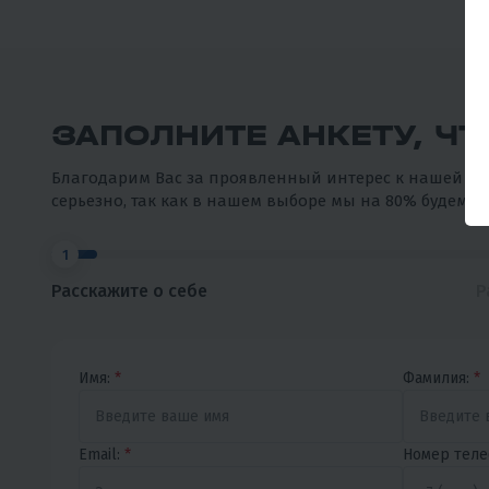
ЗАПОЛНИТЕ АНКЕТУ, Ч
Благодарим Вас за проявленный интерес к нашей ком
серьезно, так как в нашем выборе мы на 80% будем ос
1
Расскажите о себе
Р
Имя:
*
Фамилия:
*
Email:
*
Номер теле