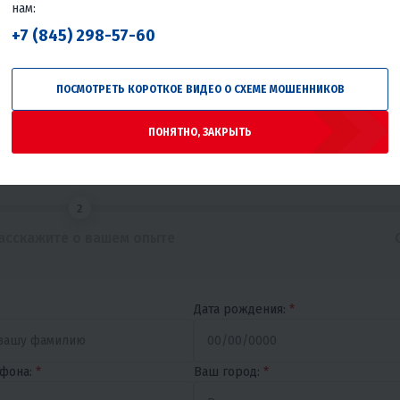
нам:
+7 (845) 298-57-60
ПОСМОТРЕТЬ КОРОТКОЕ ВИДЕО О СХЕМЕ МОШЕННИКОВ
ТОБЫ ОТКЛИКНУТЬСЯ НА 
ПОНЯТНО, ЗАКРЫТЬ
пании. Просим пройти короткий тест. Пожалуйста, отнесит
новываться на его результаты.
2
асскажите о вашем опыте
Дата рождения:
*
фона:
*
Ваш город:
*