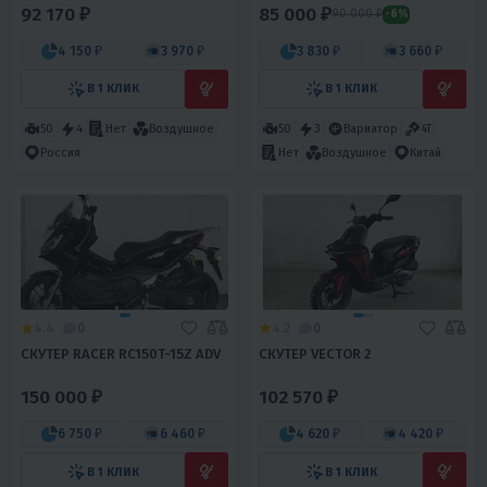
92 170 ₽
85 000 ₽
90 000 ₽
-6%
4 150 ₽
3 970 ₽
3 830 ₽
3 660 ₽
В 1 КЛИК
В 1 КЛИК
50
4
Нет
Воздушное
50
3
Вариатор
4T
Россия
Нет
Воздушное
Китай
4.4
0
4.2
0
СКУТЕР RACER RC150T-15Z ADV
СКУТЕР VECTOR 2
150 000 ₽
102 570 ₽
6 750 ₽
6 460 ₽
4 620 ₽
4 420 ₽
В 1 КЛИК
В 1 КЛИК