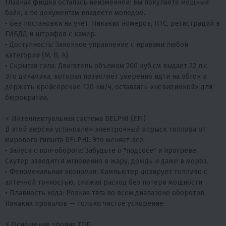
Главная фишка осталась неизменной: вы покупаете мощный
байк, а по документам владеете мопедом.
• Без постановки на учет: Никаких номеров, ПТС, регистраций в
ГИБДД и штрафов с камер.
• Доступность: Законное управление с правами любой
категории (М, В, А).
• Скрытая сила: Двигатель объемом 200 куб.см выдает 22 л.с.
Это динамика, которая позволяет уверенно идти на обгон и
держать крейсерские 120 км/ч, оставаясь «невидимкой» для
бюрократии.
⚡ Интеллектуальная система DELPHI (EFI)
В этой версии установлен электронный впрыск топлива от
мирового гиганта DELPHI. Это меняет всё:
• Запуск с пол-оборота: Забудьте о "подсосе" и прогреве.
Скутер заводится мгновенно в жару, дождь и даже в мороз.
• Феноменальная экономия: Компьютер дозирует топливо с
аптечной точностью, снижая расход без потери мощности.
• Плавность хода: Ровная тяга во всем диапазоне оборотов.
Никаких провалов — только чистое ускорение.
⚡ Оснащение уровня ТОП