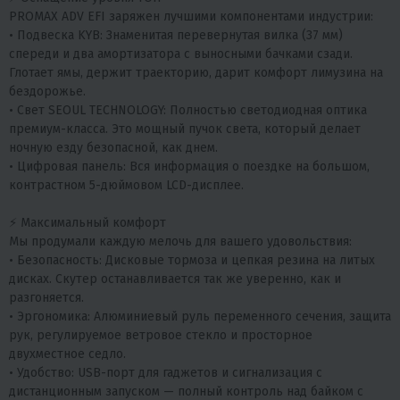
PROMAX ADV EFI заряжен лучшими компонентами индустрии:
• Подвеска KYB: Знаменитая перевернутая вилка (37 мм)
спереди и два амортизатора с выносными бачками сзади.
Глотает ямы, держит траекторию, дарит комфорт лимузина на
бездорожье.
• Свет SEOUL TECHNOLOGY: Полностью светодиодная оптика
премиум-класса. Это мощный пучок света, который делает
ночную езду безопасной, как днем.
• Цифровая панель: Вся информация о поездке на большом,
контрастном 5-дюймовом LCD-дисплее.
⚡ Максимальный комфорт
Мы продумали каждую мелочь для вашего удовольствия:
• Безопасность: Дисковые тормоза и цепкая резина на литых
дисках. Скутер останавливается так же уверенно, как и
разгоняется.
• Эргономика: Алюминиевый руль переменного сечения, защита
рук, регулируемое ветровое стекло и просторное
двухместное седло.
• Удобство: USB-порт для гаджетов и сигнализация с
дистанционным запуском — полный контроль над байком с