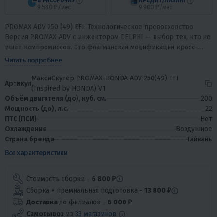
В РАССРОЧКУ
КРЕДИТ/ЛИЗИНГ
9 580 ₽/мес
9 900 ₽/мес
PROMAX ADV 250 (49) EFI: Технологическое превосходство
Версия PROMAX ADV с инжектором DELPHI — выбор тех, кто не
ищет компромиссов. Это флагманская модификация кросс-
скутера, вдохновленная...
Читать подробнее
МаксиСкутер PROMAX-HONDA ADV 250(49) EFI
Артикул
(Inspired by HONDA) V1
Объём двигателя (до), куб. см.
200
Мощность (до), л.с.
22
ПТС (ПСМ)
Нет
Охлаждение
Воздушное
Страна бренда
Тайвань
Все характеристики
Стоимость сборки -
6 800 ₽
Сборка + премиальная подготовка -
13 800 ₽
Доставка
до филиалов -
6 000 ₽
Самовывоз
из
33 магазинов