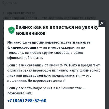
брелока.
⚡ Гарантия качества
Инжекторная версия — это вершина надежности. Скутер
проходит строжайший контроль на заводе. Мы подтверждаем
Важно: как не попасться на удочку
это делом: расширенная гарантия — 3 года.
мошенников
PROMAX ADV 250 (49) EFI — технологии будущего, доступные
уже сегодня. Забудьте о сложностях. Просто нажмите кнопку
Мы никогда не просим перевести деньги на карту
стартера и наслаждайтесь свободой.
физического лица
— ни в мессенджерах, ни по
Выбирайте лучшее. Выбирайте PROMAX с DELPHI.
телефону, ни любым другим способом в обход
официальной оплаты.
Оборудование PROMAX ADV включает в себя:
Если с вами связались от имени X-MOTORS и предлагают
- Полностью светодиодные фары компании SEUL TEHNOLOGI
оплатить заказ переводом на личную карту физического
- 5-дюймовый ЖК-дисплей
лица или индивидуального предпринимателя — это
- Подвеску KYB с классической вилкой 37 мм и 2 задними
мошенники. Не переводите деньги!
амортизаторами
Если у вас есть подозрения в мошенничестве —
- Тормоза от компании NENKI с передним диском 240 мм и
позвоните нам:
задним диском 220 мм
- Систему перемещения и дистанционного управления
+7 (845) 298-57-60
- Регулируемое без инструментов ветровое стекло