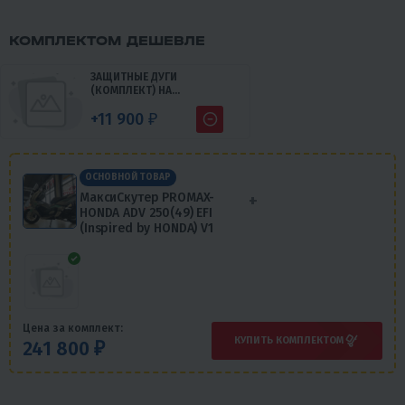
КОМПЛЕКТОМ ДЕШЕВЛЕ
ЗАЩИТНЫЕ ДУГИ
(КОМПЛЕКТ) НА
МАКСИСКУТЕР PROMAX
+11 900 ₽
ADV
ОСНОВНОЙ ТОВАР
МаксиСкутер PROMAX-
+
HONDA ADV 250(49) EFI
(Inspired by HONDA) V1
Цена за комплект:
КУПИТЬ КОМПЛЕКТОМ
241 800 ₽