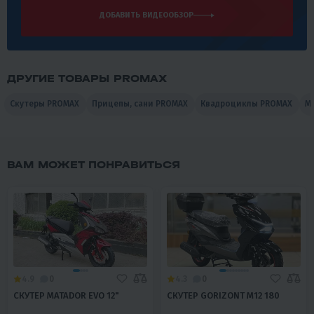
ДОБАВИТЬ ВИДЕООБЗОР
ДРУГИЕ ТОВАРЫ PROMAX
Скутеры PROMAX
Прицепы, сани PROMAX
Квадроциклы PROMAX
М
ВАМ МОЖЕТ ПОНРАВИТЬСЯ
4.9
0
4.3
0
СКУТЕР MATADOR EVO 12"
СКУТЕР GORIZONT М12 180