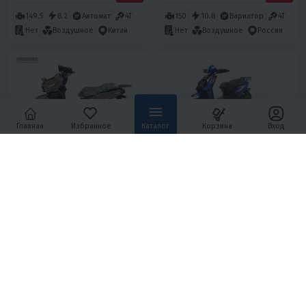
149.5
8.2
Автомат
4T
150
10.8
Вариатор
4T
Нет
Воздушное
Китай
Нет
Воздушное
Россия
Главная
Избранное
Каталог
Корзина
Вход
4.7
0
3.3
0
СКУТЕР PROMAX STALKER TKE-
СКУТЕР MOTOLAND
49.5
(МОТОЛЕНД) MATRIX 150
118 800 ₽
106 950 ₽
4 950 ₽
5 120 ₽
4 810 ₽
4 600 ₽
В 1 КЛИК
В 1 КЛИК
49.5
3.75
Вариатор
4T
150
10
Вариатор
4T
Нет
Воздушное
Тайвань
Да
Воздушное
Китай