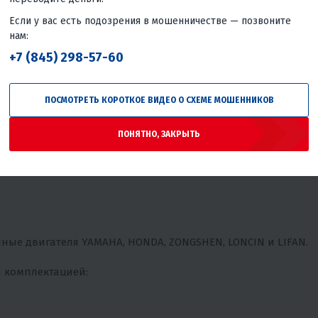
отился о пользователе как IKUDZO.
Если у вас есть подозрения в мошенничестве — позвоните
нам:
+7 (845) 298-57-60
ПОСМОТРЕТЬ КОРОТКОЕ ВИДЕО О СХЕМЕ МОШЕННИКОВ
ПОНЯТНО, ЗАКРЫТЬ
ные двигателя YAMAHA, HONDA, ZONGSHEN, LONCIN и LIFAN.
 комплектацией: