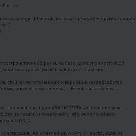
 России!
ссии, Канаде, Швеции, Латвии, Германии и других странах
.com/
0
й пространственной рамы, на базе коррозионностойкой
 увеличило срок службы и защиту от коррозии.
аль, стойкая по отношению к коррозии. Такое свойство
вному химическому элементу – Fe добавляют хром в
там тестов лаборатории «ВНИИ-ТЕСТ». Увеличение рамы,
грузку на снежную поверхность, что феноменально
щиков IKUDZO.
ет конструкцию, но имеет единую литую конструкцию из