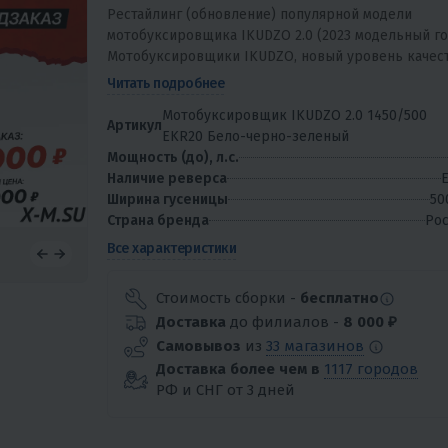
Рестайлинг (обновление) популярной модели
мотобуксировщика IKUDZO 2.0 (2023 модельный го
Мотобуксировщики IKUDZO, новый уровень качес
в России! IKUDZO – международный бренд,...
Читать подробнее
Мотобуксировщик IKUDZO 2.0 1450/500
Артикул
EKR20 Бело-черно-зеленый
Мощность (до), л.с.
Наличие реверса
Е
Ширина гусеницы
50
Страна бренда
Рос
Все характеристики
Стоимость сборки -
бесплатно
Доставка
до филиалов -
8 000 ₽
Самовывоз
из
33 магазинов
Доставка более чем в
1117 городов
РФ и СНГ от 3 дней