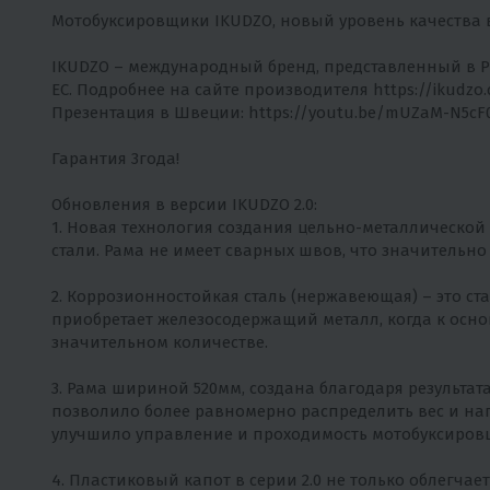
Мотобуксировщики IKUDZO, новый уровень качества в
IKUDZO – международный бренд, представленный в Ро
ЕС. Подробнее на сайте производителя
https://ikudzo
Презентация в Швеции:
https://youtu.be/mUZaM-N5cF
Гарантия 3года!
Обновления в версии IKUDZO 2.0:
1. Новая технология создания цельно-металлическо
стали. Рама не имеет сварных швов, что значительно
2. Коррозионностойкая сталь (нержавеющая) – это ст
приобретает железосодержащий металл, когда к осно
значительном количестве.
3. Рама шириной 520мм, создана благодаря результа
позволило более равномерно распределить вес и на
улучшило управление и проходимость мотобуксиров
4. Пластиковый капот в серии 2.0 не только облегча