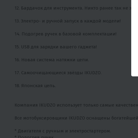
12. Бардачок для инструмента. Никто ранее так не заб
13. Электро- и ручной запуск в каждой модели!
14. Подогрев ручек в базовой комплектации!
15. USB для зарядки вашего гаджета!
16. Новая система натяжки цепи.
17. Самоочищающиеся звёзды IKUDZO.
18. Японская цепь.
Компания IKUDZO использует только самые качествен
Все мотобуксировщики IKUDZO оснащены богатейшей
* Двигателя с ручным и электростартером.
* Подогрев ручек