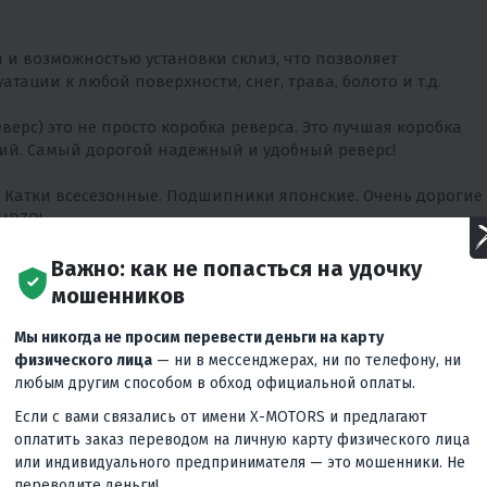
и и возможностью установки склиз, что позволяет
тации к любой поверхности, снег, трава, болото и т.д.
верс) это не просто коробка реверса. Это лучшая коробка
ний. Самый дорогой надёжный и удобный реверс!
м! Катки всесезонные. Подшипники японские. Очень дорогие
UDZO!
кцию мот буксировщика, не увеличивая его объёмы, что
Важно: как не попасться на удочку
 автомобилей.
мошенников
Мы никогда не просим перевести деньги на карту
физического лица
— ни в мессенджерах, ни по телефону, ни
SPACE, при стандартных размерах Мотобуксировщики
любым другим способом в обход официальной оплаты.
Если с вами связались от имени X-MOTORS и предлагают
оплатить заказ переводом на личную карту физического лица
 более эргономиченые, мягкие с улучшенной системой
или индивидуального предпринимателя — это мошенники. Не
переводите деньги!