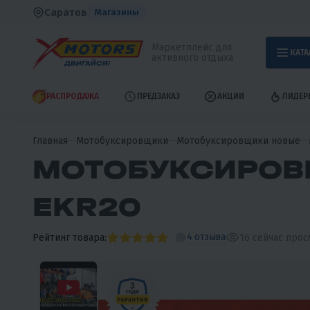
Саратов
Магазины
Маркетплейс для
КАТА
активного отдыха
РАСПРОДАЖА
ПРЕДЗАКАЗ
АКЦИИ
ЛИДЕР
Главная
Мотобуксировщики
Мотобуксировщики новые
МОТОБУКСИРОВЩ
EKR20
4 отзыва
Рейтинг товара:
16
сейчас про